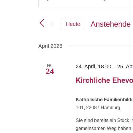
Veranstaltungen
Schlüsselwort
eingeben.
Suche
Suche
Anstehende
Heute
und
nach
Datum
Veranstaltungen
Ansichten,
Schlüsselwort.
April 2026
wählen.
Navigation
FR.
24. April, 18.00
–
25. Apr
24
Kirchliche Ehevo
Katholische Familienbil
101, 22087 Hamburg
Sie sind bereits ein Stüc
gemeinsamen Weg haben Sie