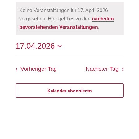
Veranstaltungen
FAQ
Trausprüche
Ehevorbereitungskurse
Links
Keine Veranstaltungen für 17. April 2026
für
vorgesehen. Hier geht es zu den
nächsten
Fürbitten
Kursangebote für Paare
Literaturtipps
Hinweis
17.
bevorstehenden Veranstaltungen
.
Ehe-, Familien- und Lebensberatung
April
17.04.2026
Suche
Verans
Veran
2026
Datum
Ansic
Suche
Vorheriger Tag
Nächster Tag
wählen.
Navig
und
Ansich
Kalender abonnieren
Naviga