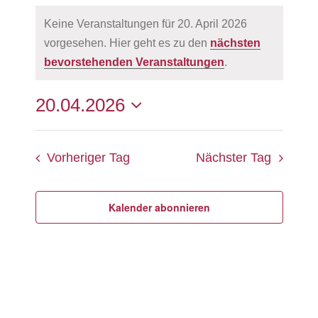
Veranstaltungen
FAQ
Trausprüche
Ehevorbereitungskurse
Links
Keine Veranstaltungen für 20. April 2026
für
vorgesehen. Hier geht es zu den
nächsten
Fürbitten
Kursangebote für Paare
Literaturtipps
Hinweis
20.
bevorstehenden Veranstaltungen
.
Ehe-, Familien- und Lebensberatung
April
20.04.2026
Suche
Verans
Veran
2026
Datum
Ansic
Suche
Vorheriger Tag
Nächster Tag
wählen.
Navig
und
Ansich
Kalender abonnieren
Naviga